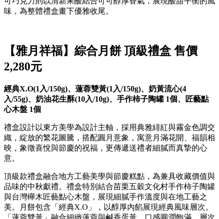
可巧克力則以清新果酸結合可可醇厚香氣，展現酸甜平衡的風
味，為整體禮盒畫下優雅收尾。
【雅月祥福】綜合月餅 頂級禮盒 售價
2,280元
經典
X.O(1
入
/150g)
、蓮蓉雙黃
(1
入
/150g)
、奶黃流心
(4
入
/55g)
、奶油花生酥
(10
入
/10g)
、手作柿子陶罐
1
個、匠藝點
心木盤
1
個
禮盒設計以東方美學為設計主軸，採用典雅緋紅與霧金色調交
織，綻放的繁花圖騰，搭配圓月意象，寓意月滿花開、福韻相
映，象徵喜悅與節慶的祝福，更傳遞送禮者細膩而真摯的心
意。
頂級款禮盒融合地方工藝美學與節慶糕點，為兼具收藏價值與
品味的中秋獻禮。禮盒特別結合苗栗五穀文化村手作柿子陶罐
與台灣櫸木匠藝點心木盤，展現細膩手作溫度與在地工藝之
美。月餅包含「經典X.O」，以醇厚內餡展現經典風味層次。
「蓮蓉雙黃」融合細緻蓮蓉與鹹香蛋黃，口感圓潤飽滿、層次