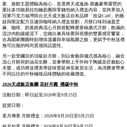
案、旅館主題體驗為核心，首度將天成逸旅-朋趣豪華露營的
栗比多功能易拉扣鑰匙圈與零錢包納入禮盒內容，並跨界加入
冠軍巧克力福灣與台北天成大飯店自有品牌「拾柒Café」的藝
妓與限定配方豆濾掛咖啡納入禮盒規劃，月餅口味則涵蓋芝
麻、咖啡、奶黃經典流心月餅搭配蜂蜜香柚廣式月餅，飽滿的
流沙內餡緩緩流下，交織出兼具味覺與視覺的雙重感官饗宴，
在為闔家團圓時刻增添溫馨與幸福氛圍之餘，更賦予中秋送禮
無可比擬的時尚質感與話題性。
另一款受矚目的頂級款月餅，則以食藝與儀式感為核心，融合
流心月餅與奶油花生酥，並奢華附上手作柿子陶罐及匠藝點心
木盤，成功將送禮美學從味蕾延伸至家居生活，為消費者帶來
不同以往的中秋極致品味體驗的收藏價值。
2026
天成飯店集團
花好月圓
禮蘊中秋
活動日期：即日起至2026年至9月25日
提貨日期：
茗月傳香 月餅禮盒：2026年8月20日至9月25日
拾月如意 月餅禮盒 : 2026年8月20日至9月25日