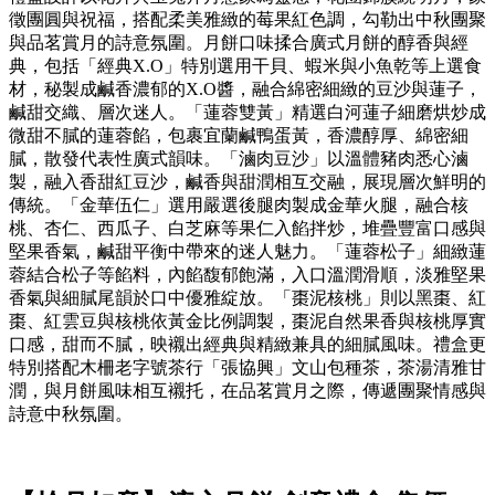
徵團圓與祝福，搭配柔美雅緻的莓果紅色調，勾勒出中秋團聚
與品茗賞月的詩意氛圍。月餅口味揉合廣式月餅的醇香與經
典，包括「經典X.O」特別選用干貝、蝦米與小魚乾等上選食
材，秘製成鹹香濃郁的X.O醬，融合綿密細緻的豆沙與蓮子，
鹹甜交織、層次迷人。「蓮蓉雙黃」精選白河蓮子細磨烘炒成
微甜不膩的蓮蓉餡，包裹宜蘭鹹鴨蛋黃，香濃醇厚、綿密細
膩，散發代表性廣式韻味。「滷肉豆沙」以溫體豬肉悉心滷
製，融入香甜紅豆沙，鹹香與甜潤相互交融，展現層次鮮明的
傳統。「金華伍仁」選用嚴選後腿肉製成金華火腿，融合核
桃、杏仁、西瓜子、白芝麻等果仁入餡拌炒，堆疊豐富口感與
堅果香氣，鹹甜平衡中帶來的迷人魅力。「蓮蓉松子」細緻蓮
蓉結合松子等餡料，內餡馥郁飽滿，入口溫潤滑順，淡雅堅果
香氣與細膩尾韻於口中優雅綻放。「棗泥核桃」則以黑棗、紅
棗、紅雲豆與核桃依黃金比例調製，棗泥自然果香與核桃厚實
口感，甜而不膩，映襯出經典與精緻兼具的細膩風味。禮盒更
特別搭配木柵老字號茶行「張協興」文山包種茶，茶湯清雅甘
潤，與月餅風味相互襯托，在品茗賞月之際，傳遞團聚情感與
詩意中秋氛圍。