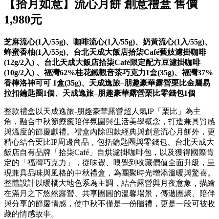
【拾月如意】流心月餅 創意禮盒 售價
1,980元
芝麻流心
(1
入
/55g)
、咖啡流心
(1
入
/55g)
、奶黃流心
(1
入
/55g)
、
蜂蜜香柚
(1
入
/55g)
、台北天成大飯店拾柒
Café
藝妓濾掛咖啡
(12g/2
入
)
、台北天成大飯店拾柒
Caf
é限定配方豆濾掛咖啡
(10g/2
入
)
、福灣
62%
桂花鐵觀音茶巧克力
1
盒
(35g)
、福灣
37%
香檸洛神可可
1
盒
(35g)
、天成逸旅
–
朋趣豪華露營栗比金屬易
拉扣鑰匙圈
1
個、天成逸旅
–
朋趣豪華露營栗比零錢包
1
個
整款禮盒以天成逸旅-朋趣豪華露營超人氣IP「栗比」為主
角，融合中秋節療癒陪伴氛圍與生活美學概念，打造兼具質感
與溫度的節慶獻禮。禮盒內除四款經典與創意流心月餅外，更
精心結合栗比IP周邊商品，包括鑰匙圈與零錢包、台北天成大
飯店自有品牌「拾柒Café」自烘濾掛咖啡包，以及獲得國際肯
定的「福灣巧克力」，從味覺、嗅覺到收藏價值全面升級，呈
現兼具品味與風格的中秋禮盒，為團聚時光增添溫暖與驚喜。
整體設計以暖橘大地色系為主調，結合露營與月夜意象，描繪
在滿月之下悠然露營、共享團圓的溫馨場景，傳遞團聚、陪伴
與分享的節慶情感，使中秋不僅是一份贈禮，更是一段可被收
藏的情感故事。