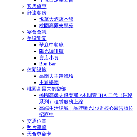
客房優惠
舒適客房
悅華大酒店本館
桃園高爾夫學苑
宴會會議
美饌饗宴
翠庭中餐廳
陽光咖啡廳
賣店小食
Bon Bar
休閒設施
高爾夫主題體驗
主題樂園
桃園高爾夫俱樂部
桃園高爾夫俱樂部 ×本間壹 IHA 二代（璀璨
系列）租賃服務上線
高端生活場域｜品牌曝光地標 核心廣告版位
招商中
交通位置
照片導覽
天合尊寵卡