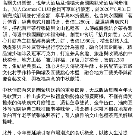
高爾夫俱樂部．悅華大酒店及瑞穗天合國際觀光酒店同步推
出。加入Cosmos CLUB會員可享88折優惠，於2026年8月31日
前完成訂購並付清全額，享早鳥88折優惠。包含雋永團圓「茗
月傳香」經典廣式月餅禮盒，售價1,280元，嚴選經典廣式月
餅，搭配百年茶行張協興文山包種茶，以傳統餅藝結合茶香雅
韻，傳遞中秋團圓的幸福滋味。創意IP食玩「拾月如意」以流
心月餅為主搭配經典廣式月餅，售價1,980元，禮盒以旅人生
活提案與戶外露營手提行李設計為靈感，融合討喜IP商品、精
品濾掛咖啡及冠軍巧克力，打造兼具食趣、旅趣與收藏感的中
秋禮盒。地方工藝「雅月祥福」頂級月餅禮盒，售價2,280
元，集結經典廣式、流心月餅與傳統花生酥，並搭配苗栗五穀
文化村手作柿子陶罐及匠藝點心木盤，融合地方工藝美學與節
慶食藝文化，與祝福寓意的中秋獻禮。
中秋佳節向來是團聚與送禮的重要節慶，天成飯店集團今年大
秀軟實力，推出多元中秋禮盒強勢搶攻節慶商機。不僅有備受
推崇的傳統廣式月餅禮盒，憑藉蓮蓉雙黃、金華伍仁、滷肉豆
沙等招牌經典口味征服老饕味蕾，禮盒攜手深耕木柵在地茶產
業的百年老字號張協興茶行，引入優雅的文山包種茶完美解膩
提味。
此外，今年更延續引領市場潮流的食玩概念，以旅人生活提