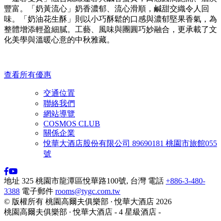
豐富。「奶黃流心」奶香濃郁、流心滑順，鹹甜交織令人回
味。「奶油花生酥」則以小巧酥鬆的口感與濃郁堅果香氣，為
整體增添輕盈細膩。工藝、風味與團圓巧妙融合，更承載了文
化美學與溫暖心意的中秋雅藏。
查看所有優惠
交通位置
聯絡我們
網站導覽
COSMOS CLUB
關係企業
悅華大酒店股份有限公司 89690181 桃園市旅館055
號
地址
325 桃園市龍潭區悅華路100號, 台灣
電話
+886-3-480-
3388
電子郵件
rooms@tygc.com.tw
© 版權所有 桃園高爾夫俱樂部 ∙ 悅華大酒店 2026
桃園高爾夫俱樂部 ∙ 悅華大酒店 - 4 星級酒店 -