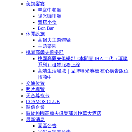
美饌饗宴
翠庭中餐廳
陽光咖啡廳
賣店小食
Bon Bar
休閒設施
高爾夫主題體驗
主題樂園
桃園高爾夫俱樂部
桃園高爾夫俱樂部 ×本間壹 IHA 二代（璀璨
系列）租賃服務上線
高端生活場域｜品牌曝光地標 核心廣告版位
招商中
交通位置
照片導覽
天合尊寵卡
COSMOS CLUB
關係企業
關於桃園高爾夫俱樂部與悅華大酒店
最新消息
園區公告
平假日定義公告