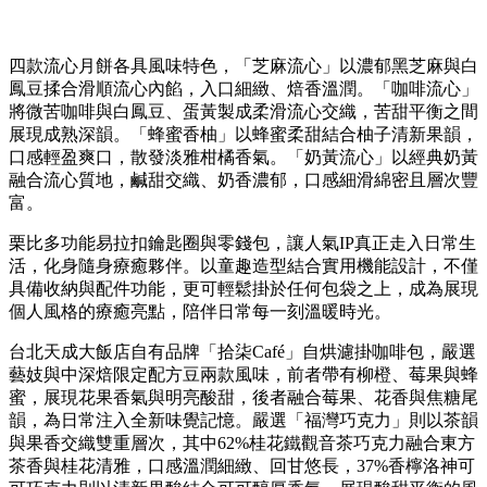
四款流心月餅各具風味特色，「芝麻流心」以濃郁黑芝麻與白
鳳豆揉合滑順流心內餡，入口細緻、焙香溫潤。「咖啡流心」
將微苦咖啡與白鳳豆、蛋黃製成柔滑流心交織，苦甜平衡之間
展現成熟深韻。「蜂蜜香柚」以蜂蜜柔甜結合柚子清新果韻，
口感輕盈爽口，散發淡雅柑橘香氣。「奶黃流心」以經典奶黃
融合流心質地，鹹甜交織、奶香濃郁，口感細滑綿密且層次豐
富。
栗比多功能易拉扣鑰匙圈與零錢包，讓人氣IP真正走入日常生
活，化身隨身療癒夥伴。以童趣造型結合實用機能設計，不僅
具備收納與配件功能，更可輕鬆掛於任何包袋之上，成為展現
個人風格的療癒亮點，陪伴日常每一刻溫暖時光。
台北天成大飯店自有品牌「拾柒Café」自烘濾掛咖啡包，嚴選
藝妓與中深焙限定配方豆兩款風味，前者帶有柳橙、莓果與蜂
蜜，展現花果香氣與明亮酸甜，後者融合莓果、花香與焦糖尾
韻，為日常注入全新味覺記憶。嚴選「福灣巧克力」則以茶韻
與果香交織雙重層次，其中62%桂花鐵觀音茶巧克力融合東方
茶香與桂花清雅，口感溫潤細緻、回甘悠長，37%香檸洛神可