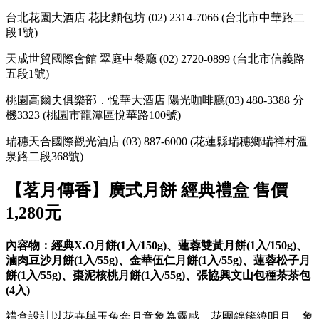
台北花園大酒店 花比麵包坊 (02) 2314-7066 (台北市中華路二
段1號)
天成世貿國際會館 翠庭中餐廳 (02) 2720-0899 (台北市信義路
五段1號)
桃園高爾夫俱樂部．悅華大酒店 陽光咖啡廳(03) 480-3388 分
機3323 (桃園市龍潭區悅華路100號)
瑞穗天合國際觀光酒店 (03) 887-6000 (花蓮縣瑞穗鄉瑞祥村溫
泉路二段368號)
【茗月傳香】廣式月餅 經典禮盒 售價
1,280元
內容物：經典
X.O
月餅
(1
入
/150g)
、蓮蓉雙黃月餅
(1
入
/150g)
、
滷肉豆沙月餅
(1
入
/55g)
、金華伍仁月餅
(1
入
/55g)
、蓮蓉松子月
餅
(1
入
/55g)
、棗泥核桃月餅
(1
入
/55g)
、張協興文山包種茶茶包
(4
入
)
禮盒設計以花卉與玉兔奔月意象為靈感，花團錦簇繞明月，象