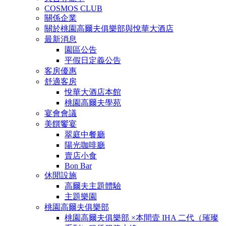
COSMOS CLUB
關係企業
關於桃園高爾夫俱樂部與悅華大酒店
最新消息
園區公告
平假日定義公告
客房優惠
舒適客房
悅華大酒店本館
桃園高爾夫學苑
宴會會議
美饌饗宴
翠庭中餐廳
陽光咖啡廳
賣店小食
Bon Bar
休閒設施
高爾夫主題體驗
主題樂園
桃園高爾夫俱樂部
桃園高爾夫俱樂部 ×本間壹 IHA 二代（璀璨