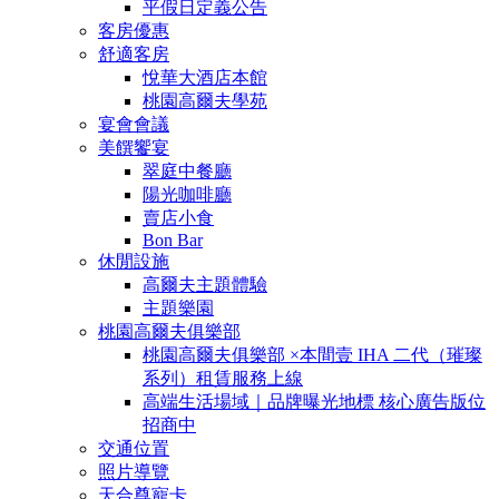
平假日定義公告
客房優惠
舒適客房
悅華大酒店本館
桃園高爾夫學苑
宴會會議
美饌饗宴
翠庭中餐廳
陽光咖啡廳
賣店小食
Bon Bar
休閒設施
高爾夫主題體驗
主題樂園
桃園高爾夫俱樂部
桃園高爾夫俱樂部 ×本間壹 IHA 二代（璀璨
系列）租賃服務上線
高端生活場域｜品牌曝光地標 核心廣告版位
招商中
交通位置
照片導覽
天合尊寵卡