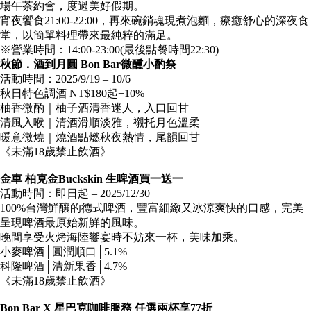
場午茶約會，度過美好假期。
宵夜饗食21:00-22:00，再來碗銷魂現煮泡麵，療癒舒心的深夜食
堂，以簡單料理帶來最純粹的滿足。
※營業時間：14:00-23:00(最後點餐時間22:30)
秋節．酒到月圓 Bon Bar微醺小酌祭
活動時間：2025/9/19 – 10/6
秋日特色調酒 NT$180起+10%
柚香微酌｜柚子酒清香迷人，入口回甘
清風入喉｜清酒滑順淡雅，襯托月色溫柔
暖意微燒｜燒酒點燃秋夜熱情，尾韻回甘
《未滿18歲禁止飲酒》
金車 柏克金Buckskin 生啤酒買一送一
活動時間：即日起 – 2025/12/30
100%台灣鮮釀的德式啤酒，豐富細緻又冰涼爽快的口感，完美
呈現啤酒最原始新鮮的風味。
晚間享受火烤海陸饗宴時不妨來一杯，美味加乘。
小麥啤酒│圓潤順口│5.1%
科隆啤酒│清新果香│4.7%
《未滿18歲禁止飲酒》
Bon Bar X 星巴克咖啡服務 任選兩杯享77折