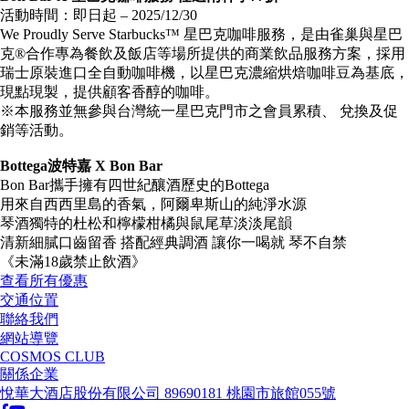
活動時間：即日起 – 2025/12/30
We Proudly Serve Starbucks™ 星巴克咖啡服務，是由雀巢與星巴
克®合作專為餐飲及飯店等場所提供的商業飲品服務方案，採用
瑞士原裝進口全自動咖啡機，以星巴克濃縮烘焙咖啡豆為基底，
現點現製，提供顧客香醇的咖啡。
※本服務並無參與台灣統一星巴克門市之會員累積、 兌換及促
銷等活動。
Bottega波特嘉 X Bon Bar
Bon Bar攜手擁有四世紀釀酒歷史的Bottega
用來自西西里島的香氣，阿爾卑斯山的純淨水源
琴酒獨特的杜松和檸檬柑橘與鼠尾草淡淡尾韻
清新細膩口齒留香 搭配經典調酒 讓你一喝就 琴不自禁
《未滿18歲禁止飲酒》
查看所有優惠
交通位置
聯絡我們
網站導覽
COSMOS CLUB
關係企業
悅華大酒店股份有限公司 89690181 桃園市旅館055號