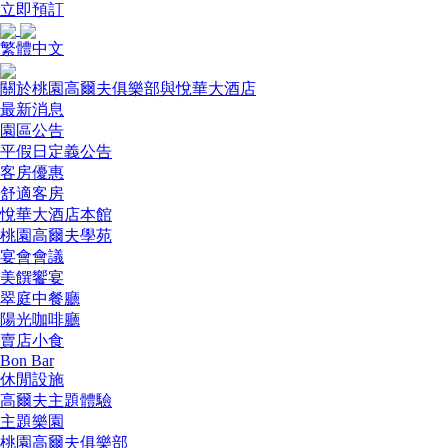
立即預訂
繁體中文
關於桃園高爾夫俱樂部與悅華大酒店
最新消息
園區公告
平假日定義公告
客房優惠
舒適客房
悅華大酒店本館
桃園高爾夫學苑
宴會會議
美饌饗宴
翠庭中餐廳
陽光咖啡廳
賣店小食
Bon Bar
休閒設施
高爾夫主題體驗
主題樂園
桃園高爾夫俱樂部