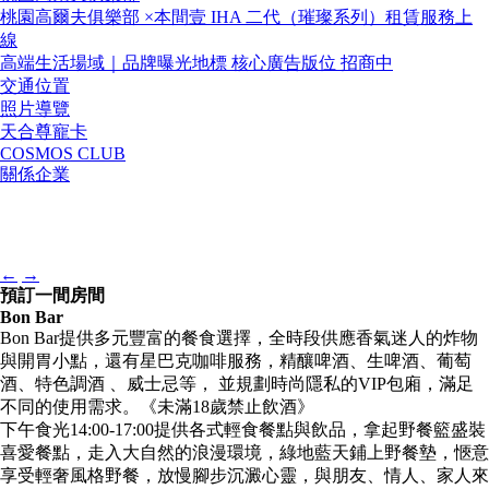
桃園高爾夫俱樂部 ×本間壹 IHA 二代（璀璨系列）租賃服務上
線
高端生活場域｜品牌曝光地標 核心廣告版位 招商中
交通位置
照片導覽
天合尊寵卡
COSMOS CLUB
關係企業
←
→
預訂一間房間
Bon Bar
Bon Bar提供多元豐富的餐食選擇，全時段供應香氣迷人的炸物
與開胃小點，還有星巴克咖啡服務，精釀啤酒、生啤酒、葡萄
酒、特色調酒 、威士忌等， 並規劃時尚隱私的VIP包廂，滿足
不同的使用需求。《未滿18歲禁止飲酒》
下午食光14:00-17:00提供各式輕食餐點與飲品，拿起野餐籃盛裝
喜愛餐點，走入大自然的浪漫環境，綠地藍天鋪上野餐墊，愜意
享受輕奢風格野餐，放慢腳步沉澱心靈，與朋友、情人、家人來