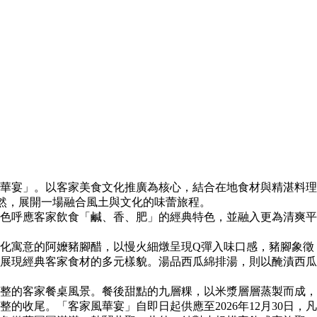
華宴」。以客家美食文化推廣為核心，結合在地食材與精湛料理
進自然，展開一場融合風土與文化的味蕾旅程。
色呼應客家飲食「鹹、香、肥」的經典特色，並融入更為清爽平
化寓意的阿嬤豬腳醋，以慢火細燉呈現Q彈入味口感，豬腳象徵
展現經典客家食材的多元樣貌。湯品西瓜綿排湯，則以醃漬西瓜
整的客家餐桌風景。餐後甜點的九層粿，以米漿層層蒸製而成，
收尾。「客家風華宴」自即日起供應至2026年12月30日，凡