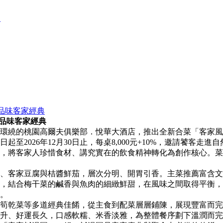
線
%品味客家經典
0%品味客家經典
環繞的桃園高爾夫俱樂部．悅華大酒店，推出全新合菜「客家風
2026年12月30日止，每桌8,000元+10%，邀請饕客走
，將客家人珍惜食材、講究實在的飲食精神轉化為創作核心。菜
、客家豆腐與桔醬鮮茄，層次分明、開胃引香。主菜推薦富含文
，結合梅干菜的鹹香與魚肉的細緻鮮甜，在風味之間取得平衡，
。
筍乾菜等多道經典佳餚，從主食到配菜層層鋪陳，展現豐富而完
、好運長久，口感軟糯、米香淡雅，為整體餐序劃下溫潤而完整的