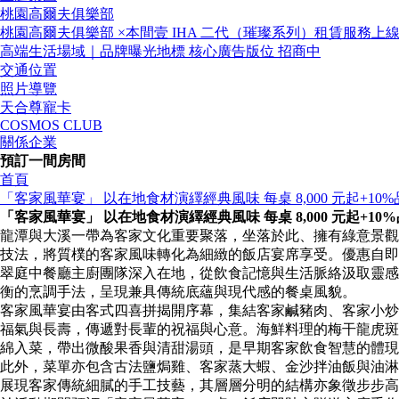
桃園高爾夫俱樂部
桃園高爾夫俱樂部 ×本間壹 IHA 二代（璀璨系列）租賃服務上
高端生活場域｜品牌曝光地標 核心廣告版位 招商中
交通位置
照片導覽
天合尊寵卡
COSMOS CLUB
關係企業
預訂一間房間
首頁
「客家風華宴」 以在地食材演繹經典風味 每桌 8,000 元起+10
「客家風華宴」 以在地食材演繹經典風味 每桌 8,000 元起+1
龍潭與大溪一帶為客家文化重要聚落，坐落於此、擁有綠意景觀
技法，將質樸的客家風味轉化為細緻的飯店宴席享受。優惠自即日起至
翠庭中餐廳主廚團隊深入在地，從飲食記憶與生活脈絡汲取靈感
衡的烹調手法，呈現兼具傳統底蘊與現代感的餐桌風貌。
客家風華宴由客式四喜拼揭開序幕，集結客家鹹豬肉、客家小炒
福氣與長壽，傳遞對長輩的祝福與心意。海鮮料理的梅干龍虎斑
綿入菜，帶出微酸果香與清甜湯頭，是早期客家飲食智慧的體現
此外，菜單亦包含古法鹽焗雞、客家蒸大蝦、金沙拌油飯與油淋
展現客家傳統細膩的手工技藝，其層層分明的結構亦象徵步步高升