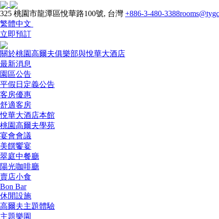
325 桃園市龍潭區悅華路100號, 台灣
+886-3-480-3388
rooms@tygc
繁體中文
立即預訂
關於桃園高爾夫俱樂部與悅華大酒店
最新消息
園區公告
平假日定義公告
客房優惠
舒適客房
悅華大酒店本館
桃園高爾夫學苑
宴會會議
美饌饗宴
翠庭中餐廳
陽光咖啡廳
賣店小食
Bon Bar
休閒設施
高爾夫主題體驗
主題樂園