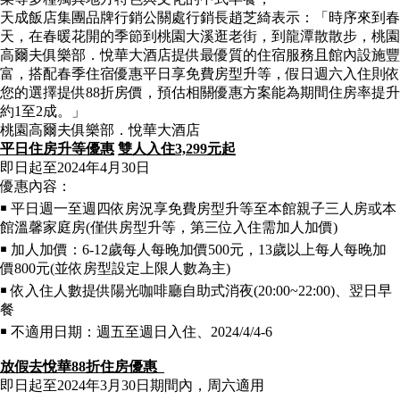
天成飯店集團品牌行銷公關處行銷長趙芝綺表示：「時序來到春
天，在春暖花開的季節到桃園大溪逛老街，到龍潭散散步，桃園
高爾夫俱樂部．悅華大酒店提供最優質的住宿服務且館內設施豐
富，搭配春季住宿優惠平日享免費房型升等，假日週六入住則依
您的選擇提供88折房價，預估相關優惠方案能為期間住房率提升
約1至2成。」
桃園高爾夫俱樂部．悅華大酒店
平日住房升等優惠
雙人入住
3,299
元起
即日起至2024年4月30日
優惠內容：
￭ 平日週一至週四依房況享免費房型升等至本館親子三人房或本
館溫馨家庭房(僅供房型升等，第三位入住需加人加價)
￭ 加人加價：6-12歲每人每晚加價500元，13歲以上每人每晚加
價800元(並依房型設定上限人數為主)
￭ 依入住人數提供陽光咖啡廳自助式消夜(20:00~22:00)、翌日早
餐
￭ 不適用日期：週五至週日入住、2024/4/4-6
放假去悅華
88
折住房優惠
即日起至2024年3月30日期間內，周六適用