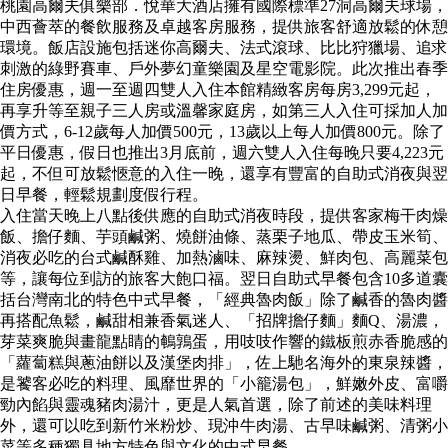
桃園高爾夫俱樂部．悅華大酒店擁有國際標準27洞高爾夫球場，
中西薈萃的餐飲服務及卓越客房服務，提供旅客舒適放鬆的休憩
環境。飯店設施包括迷你高爾夫、法式滾球、比比狩獵場、追求
刺激的綠野賽車、戶外夢幻童樂園及星空電影院。此次推出春季
住房優惠，週一至週四雙人入住本館精緻客房每房3,299元起，
再享升等至親子三人房或溫馨家庭房，如第三人入住可採加人加
價方式，6-12歲每人加價500元，13歲以上每人加價800元。除了
平日優惠，假日也推出3月底前，週六雙人入住每晚只要4,223元
起，不但可放鬆愜意的入住一晚，還享有豐富的自助式消夜與翌
日早餐，輕鬆規劃度假行程。
入住當天晚上八點後供應的自助式消夜時段，提供客家梅干肉燥
飯、擔仔麵、芋頭鹹粥、燒餅油條、蒸栗子地瓜、帶皮玉米筍、
消夜必吃的台式鹹酥雞、加熱滷味、麻辣燙、鮮肉包、高麗菜包
等，讓每位到訪的旅客大飽口福。翌日自助式早餐包含10多道囊
括台灣南北的特色中式早餐，「經典魯肉飯」除了鹹香的魯肉醬
再搭配魚鬆，鹹甜相兼香氣迷人、「招牌擔仔麵」麵Q、湯濃，
芽菜爽脆與畫龍點睛的鵪鶉蛋，用吱吱作響的鐵板煎赤香脆感的
「蘿蔔糕與蔥油餅以及漢堡肉排」，佐上馳名海外的東泉辣醬，
是饕客必吃的料理、風靡世界的「小籠湯包」，鮮嫩外皮、富嚼
勁內餡與靈魂豬肉湯汁，更是人氣首選，除了前述的美味料理
外，還可以吃到新竹米粉炒、現沖牛肉湯、古早味鹹粥、清粥小
菜等多種獨具地方特色與文化的中式早餐，