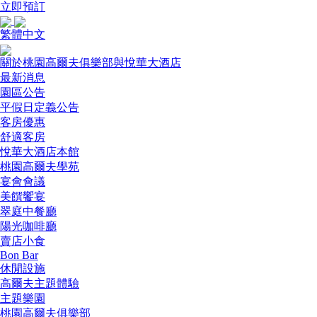
立即預訂
繁體中文
關於桃園高爾夫俱樂部與悅華大酒店
最新消息
園區公告
平假日定義公告
客房優惠
舒適客房
悅華大酒店本館
桃園高爾夫學苑
宴會會議
美饌饗宴
翠庭中餐廳
陽光咖啡廳
賣店小食
Bon Bar
休閒設施
高爾夫主題體驗
主題樂園
桃園高爾夫俱樂部