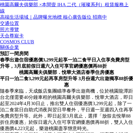
桃園高爾夫俱樂部 ×本間壹 IHA 二代（璀璨系列）租賃服務上
線
高端生活場域｜品牌曝光地標 核心廣告版位 招商中
交通位置
照片導覽
天合尊寵卡
COSMOS CLUB
關係企業
預訂一間房間
春季出遊住宿優惠價3,299元起享一泊二食平日入住享免費房型
升等，3月底前假日週六入住可享官網優惠價再88折
桃園高爾夫俱樂部．悅華大酒店春季住房優惠
平日一泊二食
3,299
元起再享房型升等
3
月份週六出遊獨享
88
折優
惠
隨春季來臨，天成飯店集團瞄準春季出遊商機，位於桃園龍潭距
台北僅需要40分鐘車程的桃園高爾夫俱樂部．悅華大酒店，即日
起至2024年4月30日止，推出雙人住宿優惠價3,299元起，除了一
泊二食當日自助式消夜與翌日早餐外，平日週一至週四入住再享
免費房型升等。此外，即日起至3月底止，選擇「放假去悅華88
折住房優惠」於假日週六入住可享官網優惠價再88折，雙人入住
優惠價4,223元起，樂遊桃園盡享愜意時光。