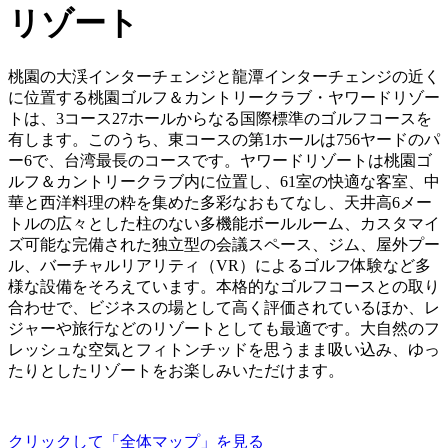
る
リゾート
桃園の大渓インターチェンジと龍潭インターチェンジの近く
に位置する桃園ゴルフ＆カントリークラブ・ヤワードリゾー
トは、3コース27ホールからなる国際標準のゴルフコースを
有します。このうち、東コースの第1ホールは756ヤードのパ
ー6で、台湾最長のコースです。ヤワードリゾートは桃園ゴ
ルフ＆カントリークラブ内に位置し、61室の快適な客室、中
華と西洋料理の粋を集めた多彩なおもてなし、天井高6メー
トルの広々とした柱のない多機能ボールルーム、カスタマイ
ズ可能な完備された独立型の会議スペース、ジム、屋外プー
ル、バーチャルリアリティ（VR）によるゴルフ体験など多
様な設備をそろえています。本格的なゴルフコースとの取り
合わせで、ビジネスの場として高く評価されているほか、レ
ジャーや旅行などのリゾートとしても最適です。大自然のフ
レッシュな空気とフィトンチッドを思うまま吸い込み、ゆっ
たりとしたリゾートをお楽しみいただけます。
クリックして「全体マップ」を見る