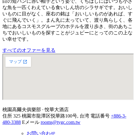
白の短パンに赤い帽子という姿で、くちばしにはいつも小さ
な魚を一匹くわえている食いしん坊のシラサギです。おいし
いものに目がなく、座右の銘は「おいしいものがあれば、す
ぐに飛んでいく」。まん丸に太っていて、渡り鳥らしく、各
地にあるコスモスグループのホテルを渡り歩き、街のあちこ
ちでおいしいものを探すことがジュビーにとってのこの上な
い幸せです。
すべてのオファーを見る
桃園高爾夫俱樂部 ∙ 悅華大酒店
住所
325 桃園市龍潭区悦華路100号, 台湾
電話番号
+886-3-
480-3388
Eメール
rooms@tygc.com.tw
お問い合わせ