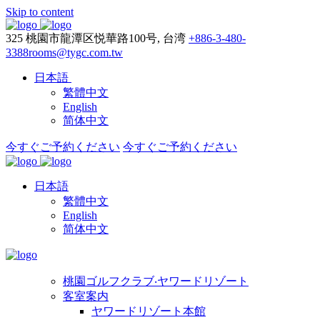
Skip to content
325 桃園市龍潭区悦華路100号, 台湾
+886-3-480-
3388
rooms@tygc.com.tw
日本語
繁體中文
English
简体中文
今すぐご予約ください
今すぐご予約ください
日本語
繁體中文
English
简体中文
桃園ゴルフクラブ‧ヤワードリゾート
客室案内
ヤワードリゾート本館